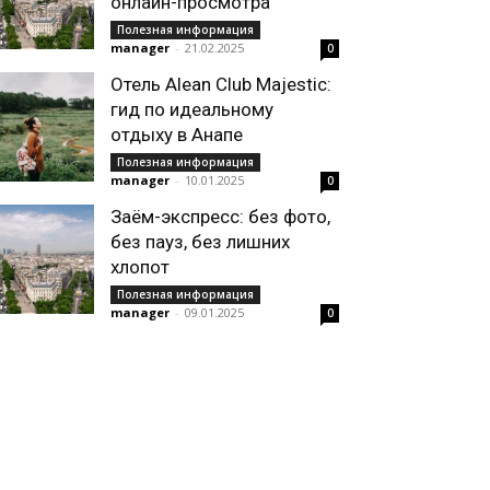
онлайн-просмотра
Полезная информация
manager
-
21.02.2025
0
Отель Alean Club Majestic:
гид по идеальному
отдыху в Анапе
Полезная информация
manager
-
10.01.2025
0
Заём-экспресс: без фото,
без пауз, без лишних
хлопот
Полезная информация
manager
-
09.01.2025
0