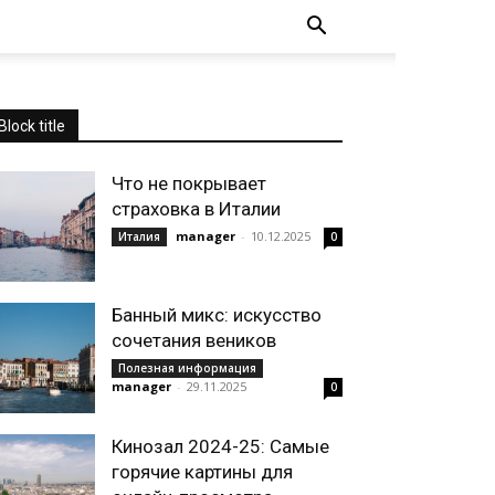
Block title
Что не покрывает
страховка в Италии
manager
-
10.12.2025
Италия
0
Банный микс: искусство
сочетания веников
Полезная информация
manager
-
29.11.2025
0
Кинозал 2024-25: Самые
горячие картины для