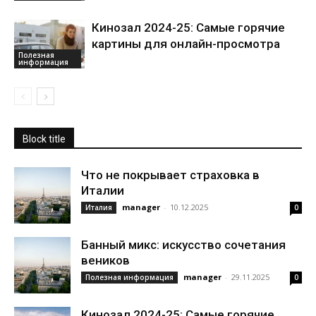
Кинозал 2024-25: Самые горячие
картины для онлайн-просмотра
Полезная
информация
Block title
Что не покрывает страховка в
Италии
manager
-
10.12.2025
Италия
0
Банный микс: искусство сочетания
веников
manager
-
29.11.2025
Полезная информация
0
Кинозал 2024-25: Самые горячие