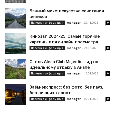
Банный микс: искусство сочетания
веников
manager
-
29.11.2025
Полезная информация
0
Кинозал 2024-25: Самые горячие
картины для онлайн-просмотра
manager
-
21.02.2025
Полезная информация
0
Отель Alean Club Majestic: гид по
идеальному отдыху в Анапе
manager
-
10.01.2025
Полезная информация
0
Заём-экспресс: без фото, без пауз,
без лишних хлопот
manager
-
09.01.2025
Полезная информация
0