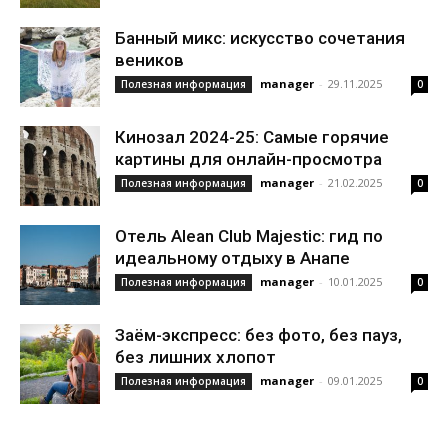
Банный микс: искусство сочетания
веников
manager
-
29.11.2025
Полезная информация
0
Кинозал 2024-25: Самые горячие
картины для онлайн-просмотра
manager
-
21.02.2025
Полезная информация
0
Отель Alean Club Majestic: гид по
идеальному отдыху в Анапе
manager
-
10.01.2025
Полезная информация
0
Заём-экспресс: без фото, без пауз,
без лишних хлопот
manager
-
09.01.2025
Полезная информация
0