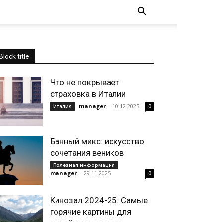
Block title
Что не покрывает
страховка в Италии
manager
-
10.12.2025
Италия
0
Банный микс: искусство
сочетания веников
Полезная информация
manager
-
29.11.2025
0
Кинозал 2024-25: Самые
горячие картины для