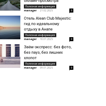
онлайн-просмотра
Полезная информация
manager
-
21.02.2025
0
Отель Alean Club Majestic:
гид по идеальному
отдыху в Анапе
Полезная информация
manager
-
10.01.2025
0
Заём-экспресс: без фото,
без пауз, без лишних
хлопот
Полезная информация
manager
-
09.01.2025
0