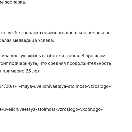
ие зоопарка.
с-службе зоопарка появилась довольно печальная
 белая медведица Услада.
жила долгую жизнь в заботе и любви. В прошлом
стоит подчеркнуть, что средняя продолжительность
т примерно 25 лет.
/04/20/s-1-maya-uvelichivaetsya-stoimost-vzroslogo-
ya-uvelichivaetsya-stoimost-vzroslogo-vxodnogo-