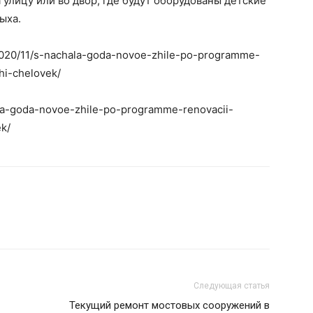
улицу или во двор, где будут оборудованы детские
ыха.
/2020/11/s-nachala-goda-novoe-zhile-po-programme-
hi-chelovek/
hala-goda-novoe-zhile-po-programme-renovacii-
k/
Следующая статья
Текущий ремонт мостовых сооружений в