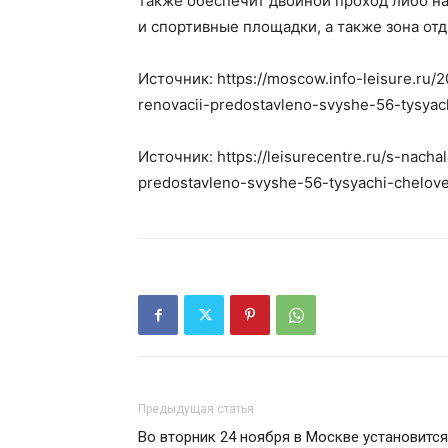
также обеспечит двойной проход либо на 
и спортивные площадки, а также зона отд
Источник: https://moscow.info-leisure.ru
renovacii-predostavleno-svyshe-56-tysyac
Источник: https://leisurecentre.ru/s-nac
predostavleno-svyshe-56-tysyachi-chelove
Предыдущая статья
Во вторник 24 ноября в Москве установится