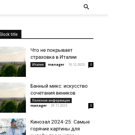
Block title
Что не покрывает
страховка в Италии
manager
-
10.12.2025
Италия
0
Банный микс: искусство
сочетания веников
Полезная информация
manager
-
29.11.2025
0
Кинозал 2024-25: Самые
горячие картины для