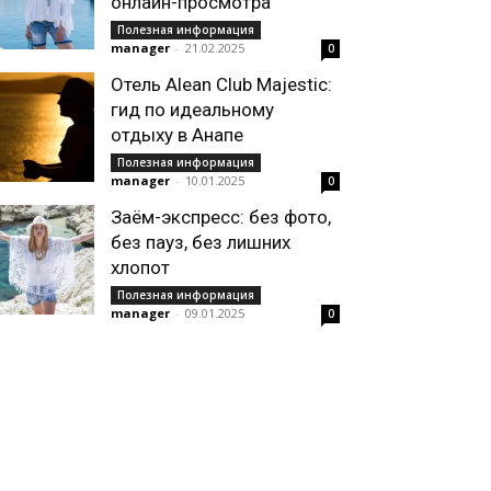
онлайн-просмотра
Полезная информация
manager
-
21.02.2025
0
Отель Alean Club Majestic:
гид по идеальному
отдыху в Анапе
Полезная информация
manager
-
10.01.2025
0
Заём-экспресс: без фото,
без пауз, без лишних
хлопот
Полезная информация
manager
-
09.01.2025
0