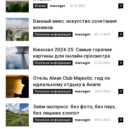
manager
-
10.12.2025
Италия
0
Банный микс: искусство сочетания
веников
manager
-
29.11.2025
Полезная информация
0
Кинозал 2024-25: Самые горячие
картины для онлайн-просмотра
manager
-
21.02.2025
Полезная информация
0
Отель Alean Club Majestic: гид по
идеальному отдыху в Анапе
manager
-
10.01.2025
Полезная информация
0
Заём-экспресс: без фото, без пауз,
без лишних хлопот
manager
-
09.01.2025
Полезная информация
0