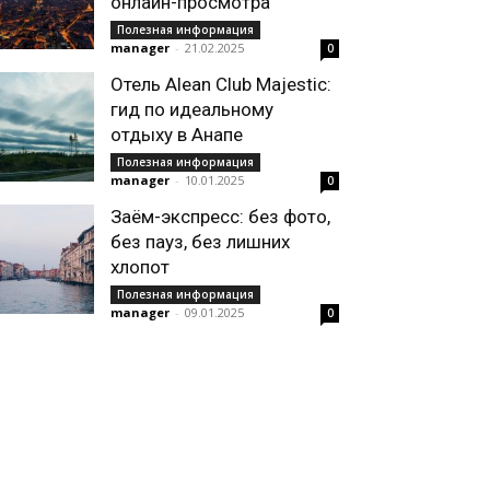
онлайн-просмотра
Полезная информация
manager
-
21.02.2025
0
Отель Alean Club Majestic:
гид по идеальному
отдыху в Анапе
Полезная информация
manager
-
10.01.2025
0
Заём-экспресс: без фото,
без пауз, без лишних
хлопот
Полезная информация
manager
-
09.01.2025
0