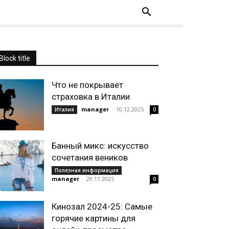
Block title
Что не покрывает
страховка в Италии
manager
-
10.12.2025
Италия
0
Банный микс: искусство
сочетания веников
Полезная информация
manager
-
29.11.2025
0
Кинозал 2024-25: Самые
горячие картины для