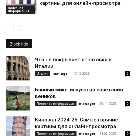
картины для онлайн-просмотра
Полезная
информация
Block title
Что не покрывает страховка в
Италии
manager
-
10.12.2025
Италия
0
Банный микс: искусство сочетания
веников
manager
-
29.11.2025
Полезная информация
0
Кинозал 2024-25: Самые горячие
картины для онлайн-просмотра
manager
-
21.02.2025
Полезная информация
0