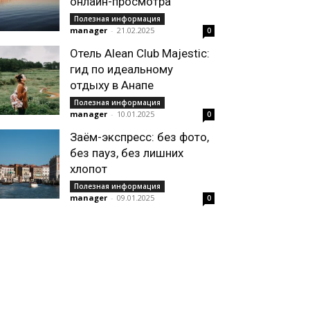
онлайн-просмотра
Полезная информация
manager
-
21.02.2025
0
Отель Alean Club Majestic:
гид по идеальному
отдыху в Анапе
Полезная информация
manager
-
10.01.2025
0
Заём-экспресс: без фото,
без пауз, без лишних
хлопот
Полезная информация
manager
-
09.01.2025
0