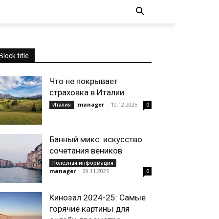
Block title
Что не покрывает
страховка в Италии
manager
-
10.12.2025
Италия
0
Банный микс: искусство
сочетания веников
Полезная информация
manager
-
29.11.2025
0
Кинозал 2024-25: Самые
горячие картины для