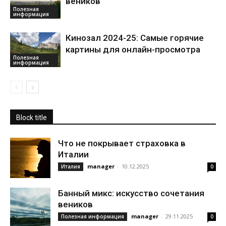
веников
Полезная
информация
Кинозал 2024-25: Самые горячие
картины для онлайн-просмотра
Полезная
информация
Block title
Что не покрывает страховка в
Италии
manager
-
10.12.2025
Италия
0
Банный микс: искусство сочетания
веников
manager
-
29.11.2025
Полезная информация
0