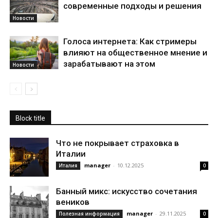
современные подходы и решения
Новости
Голоса интернета: Как стримеры
влияют на общественное мнение и
зарабатывают на этом
Новости
Block title
Что не покрывает страховка в
Италии
manager
-
10.12.2025
Италия
0
Банный микс: искусство сочетания
веников
manager
-
29.11.2025
Полезная информация
0