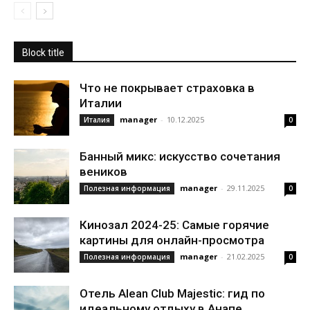
Block title
Что не покрывает страховка в
Италии
manager
-
10.12.2025
Италия
0
Банный микс: искусство сочетания
веников
manager
-
29.11.2025
Полезная информация
0
Кинозал 2024-25: Самые горячие
картины для онлайн-просмотра
manager
-
21.02.2025
Полезная информация
0
Отель Alean Club Majestic: гид по
идеальному отдыху в Анапе