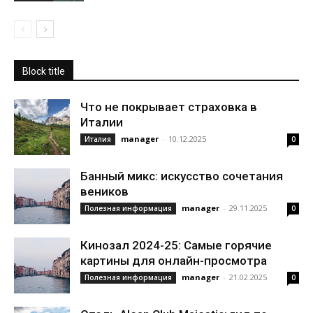
Block title
Что не покрывает страховка в
Италии
manager
-
10.12.2025
Италия
0
Банный микс: искусство сочетания
веников
manager
-
29.11.2025
Полезная информация
0
Кинозал 2024-25: Самые горячие
картины для онлайн-просмотра
manager
-
21.02.2025
Полезная информация
0