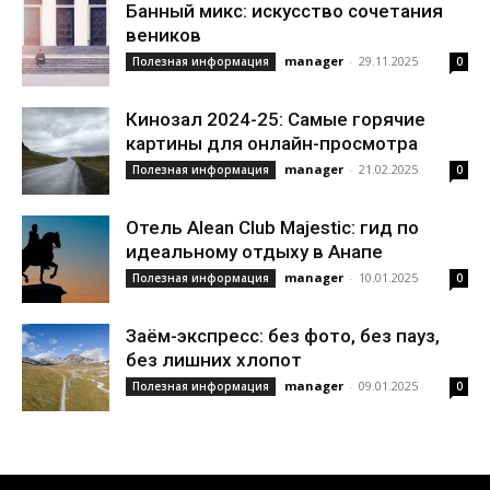
Банный микс: искусство сочетания
веников
manager
-
29.11.2025
Полезная информация
0
Кинозал 2024-25: Самые горячие
картины для онлайн-просмотра
manager
-
21.02.2025
Полезная информация
0
Отель Alean Club Majestic: гид по
идеальному отдыху в Анапе
manager
-
10.01.2025
Полезная информация
0
Заём-экспресс: без фото, без пауз,
без лишних хлопот
manager
-
09.01.2025
Полезная информация
0