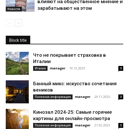
влияют на общественное мнение и
зарабатывают на этом
Новости
Block title
Что не покрывает страховка в
Италии
manager
-
10.12.2025
Италия
0
Банный микс: искусство сочетания
веников
manager
-
29.11.2025
Полезная информация
0
Кинозал 2024-25: Самые горячие
картины для онлайн-просмотра
manager
-
21.02.2025
Полезная информация
0