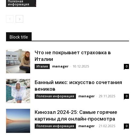
Полезная
информация
Block title
Что не покрывает страховка в
Италии
manager
-
10.12.2025
Италия
0
Банный микс: искусство сочетания
веников
manager
-
29.11.2025
Полезная информация
0
Кинозал 2024-25: Самые горячие
картины для онлайн-просмотра
manager
-
21.02.2025
Полезная информация
0