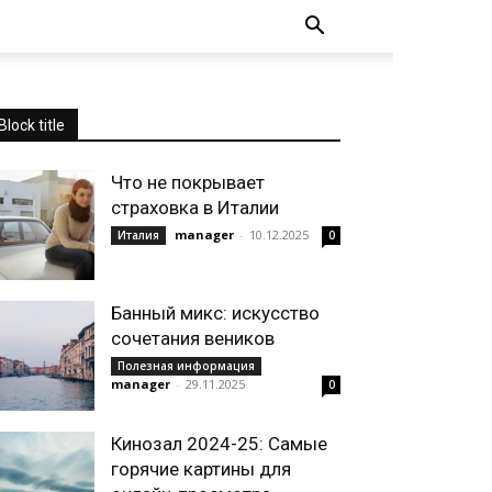
Block title
Что не покрывает
страховка в Италии
manager
-
10.12.2025
Италия
0
Банный микс: искусство
сочетания веников
Полезная информация
manager
-
29.11.2025
0
Кинозал 2024-25: Самые
горячие картины для