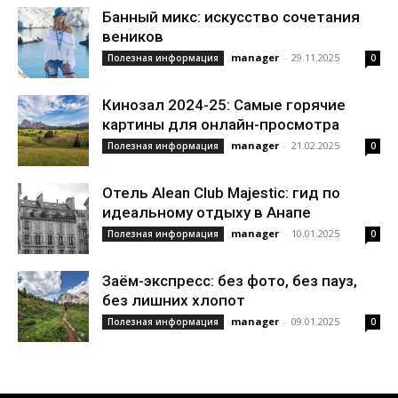
Банный микс: искусство сочетания
веников
manager
-
29.11.2025
Полезная информация
0
Кинозал 2024-25: Самые горячие
картины для онлайн-просмотра
manager
-
21.02.2025
Полезная информация
0
Отель Alean Club Majestic: гид по
идеальному отдыху в Анапе
manager
-
10.01.2025
Полезная информация
0
Заём-экспресс: без фото, без пауз,
без лишних хлопот
manager
-
09.01.2025
Полезная информация
0