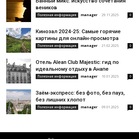
Банный микс: искусство сочетания
веников
manager
-
29.11.2025
Полезная информация
0
Кинозал 2024-25: Самые горячие
картины для онлайн-просмотра
manager
-
21.02.2025
Полезная информация
0
Отель Alean Club Majestic: гид по
идеальному отдыху в Анапе
manager
-
10.01.2025
Полезная информация
0
Заём-экспресс: без фото, без пауз,
без лишних хлопот
manager
-
09.01.2025
Полезная информация
0