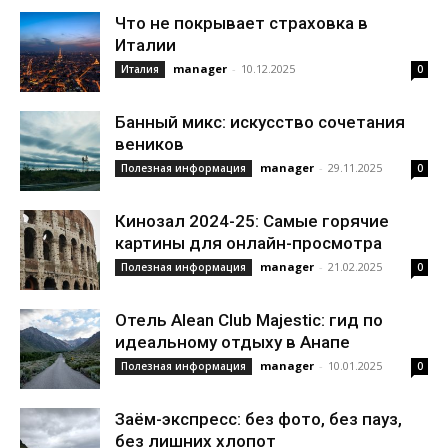
Что не покрывает страховка в
Италии
manager
-
10.12.2025
Италия
0
Банный микс: искусство сочетания
веников
manager
-
29.11.2025
Полезная информация
0
Кинозал 2024-25: Самые горячие
картины для онлайн-просмотра
manager
-
21.02.2025
Полезная информация
0
Отель Alean Club Majestic: гид по
идеальному отдыху в Анапе
manager
-
10.01.2025
Полезная информация
0
Заём-экспресс: без фото, без пауз,
без лишних хлопот