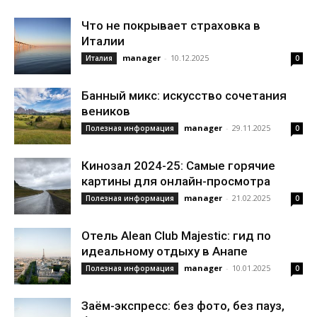
Что не покрывает страховка в
Италии
manager
-
10.12.2025
Италия
0
Банный микс: искусство сочетания
веников
manager
-
29.11.2025
Полезная информация
0
Кинозал 2024-25: Самые горячие
картины для онлайн-просмотра
manager
-
21.02.2025
Полезная информация
0
Отель Alean Club Majestic: гид по
идеальному отдыху в Анапе
manager
-
10.01.2025
Полезная информация
0
Заём-экспресс: без фото, без пауз,