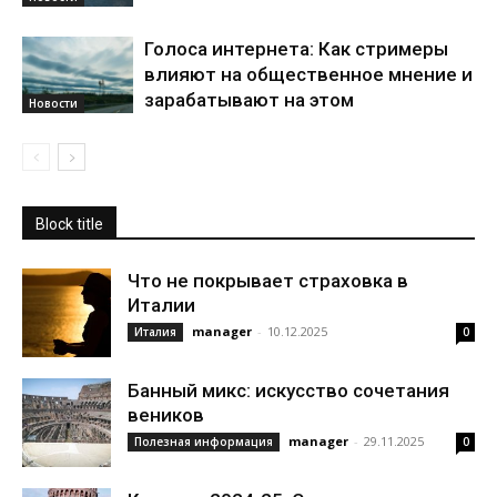
Голоса интернета: Как стримеры
влияют на общественное мнение и
зарабатывают на этом
Новости
Block title
Что не покрывает страховка в
Италии
manager
-
10.12.2025
Италия
0
Банный микс: искусство сочетания
веников
manager
-
29.11.2025
Полезная информация
0