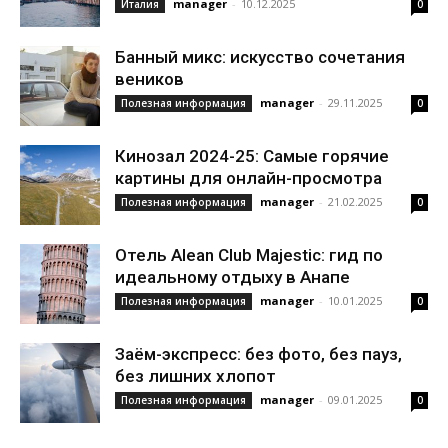
manager
-
10.12.2025
Италия
0
Банный микс: искусство сочетания
веников
manager
-
29.11.2025
Полезная информация
0
Кинозал 2024-25: Самые горячие
картины для онлайн-просмотра
manager
-
21.02.2025
Полезная информация
0
Отель Alean Club Majestic: гид по
идеальному отдыху в Анапе
manager
-
10.01.2025
Полезная информация
0
Заём-экспресс: без фото, без пауз,
без лишних хлопот
manager
-
09.01.2025
Полезная информация
0