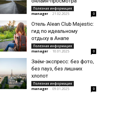
онлайн-просмотра
Полезная информация
manager
-
21.02.2025
0
Отель Alean Club Majestic:
гид по идеальному
отдыху в Анапе
Полезная информация
manager
-
10.01.2025
0
Заём-экспресс: без фото,
без пауз, без лишних
хлопот
Полезная информация
manager
-
09.01.2025
0