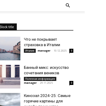
Block title
Что не покрывает
страховка в Италии
manager
-
10.12.2025
Италия
0
Банный микс: искусство
сочетания веников
Полезная информация
manager
-
29.11.2025
0
Кинозал 2024-25: Самые
горячие картины для