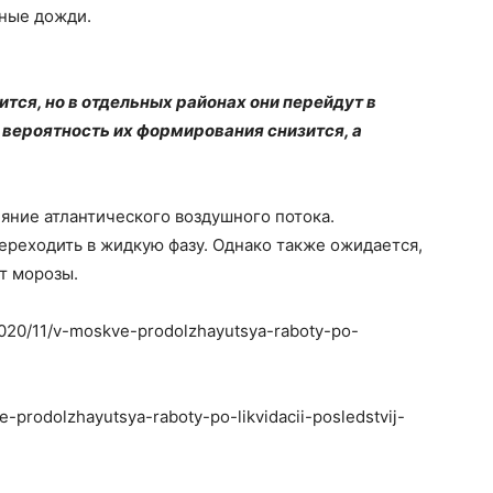
ные дожди.
тся, но в отдельных районах они перейдут в
 вероятность их формирования снизится, а
ияние атлантического воздушного потока.
переходить в жидкую фазу. Однако также ожидается,
т морозы.
/2020/11/v-moskve-prodolzhayutsya-raboty-po-
e-prodolzhayutsya-raboty-po-likvidacii-posledstvij-