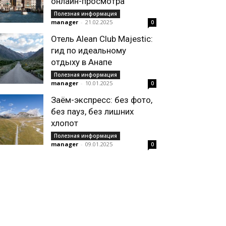
онлайн-просмотра
Полезная информация
manager
-
21.02.2025
0
Отель Alean Club Majestic:
гид по идеальному
отдыху в Анапе
Полезная информация
manager
-
10.01.2025
0
Заём-экспресс: без фото,
без пауз, без лишних
хлопот
Полезная информация
manager
-
09.01.2025
0