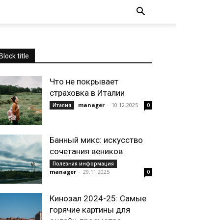
Block title
Что не покрывает
страховка в Италии
manager
-
10.12.2025
Италия
0
Банный микс: искусство
сочетания веников
Полезная информация
manager
-
29.11.2025
0
Кинозал 2024-25: Самые
горячие картины для