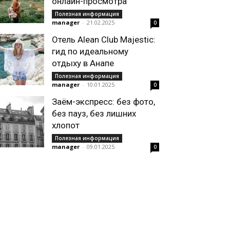
онлайн-просмотра
Полезная информация
manager
-
21.02.2025
0
Отель Alean Club Majestic:
гид по идеальному
отдыху в Анапе
Полезная информация
manager
-
10.01.2025
0
Заём-экспресс: без фото,
без пауз, без лишних
хлопот
Полезная информация
manager
-
09.01.2025
0