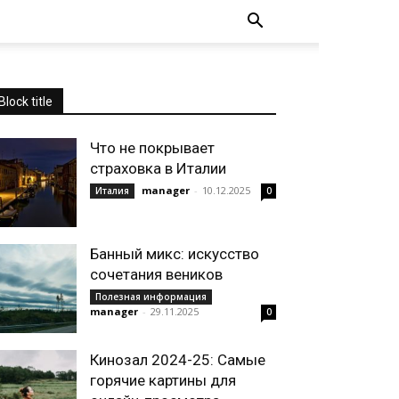
Block title
Что не покрывает
страховка в Италии
manager
-
10.12.2025
Италия
0
Банный микс: искусство
сочетания веников
Полезная информация
manager
-
29.11.2025
0
Кинозал 2024-25: Самые
горячие картины для