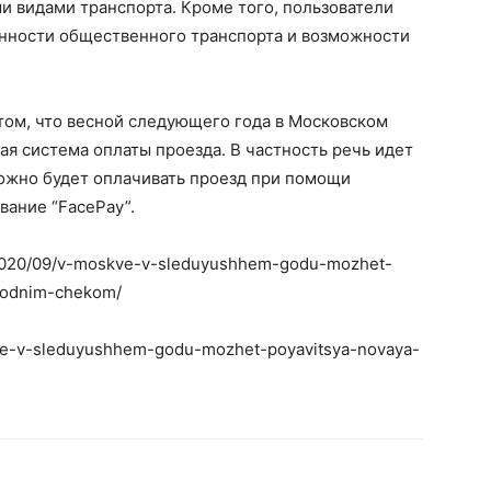
 видами транспорта. Кроме того, пользователи
нности общественного транспорта и возможности
том, что весной следующего года в Московском
ая система оплаты проезда. В частность речь идет
можно будет оплачивать проезд при помощи
вание “FacePay”.
u/2020/09/v-moskve-v-sleduyushhem-godu-mozhet-
-odnim-chekom/
skve-v-sleduyushhem-godu-mozhet-poyavitsya-novaya-