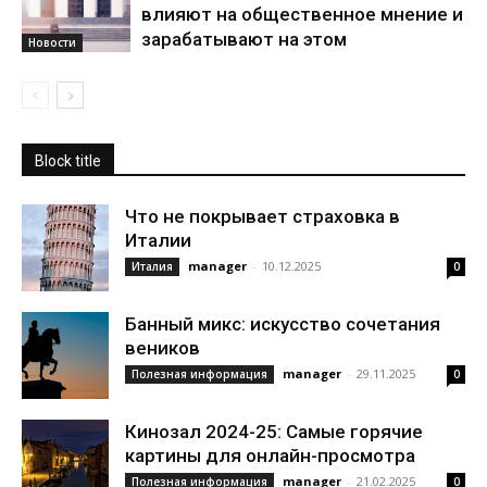
влияют на общественное мнение и
зарабатывают на этом
Новости
Block title
Что не покрывает страховка в
Италии
manager
-
10.12.2025
Италия
0
Банный микс: искусство сочетания
веников
manager
-
29.11.2025
Полезная информация
0
Кинозал 2024-25: Самые горячие
картины для онлайн-просмотра
manager
-
21.02.2025
Полезная информация
0