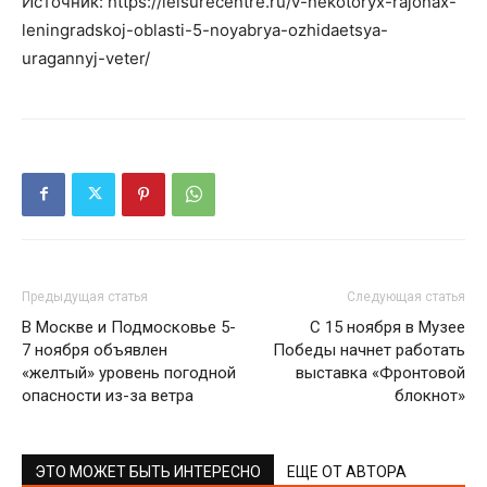
Источник: https://leisurecentre.ru/v-nekotoryx-rajonax-
leningradskoj-oblasti-5-noyabrya-ozhidaetsya-
uragannyj-veter/
Предыдущая статья
Следующая статья
В Москве и Подмосковье 5-
С 15 ноября в Музее
7 ноября объявлен
Победы начнет работать
«желтый» уровень погодной
выставка «Фронтовой
опасности из-за ветра
блокнот»
ЭТО МОЖЕТ БЫТЬ ИНТЕРЕСНО
ЕЩЕ ОТ АВТОРА