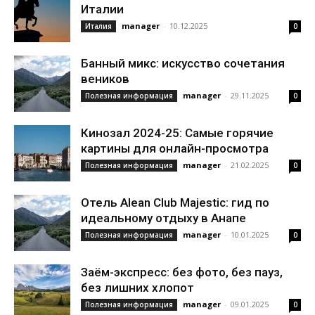
Италии
manager
-
10.12.2025
Италия
0
Банный микс: искусство сочетания
веников
manager
-
29.11.2025
Полезная информация
0
Кинозал 2024-25: Самые горячие
картины для онлайн-просмотра
manager
-
21.02.2025
Полезная информация
0
Отель Alean Club Majestic: гид по
идеальному отдыху в Анапе
manager
-
10.01.2025
Полезная информация
0
Заём-экспресс: без фото, без пауз,
без лишних хлопот
manager
-
09.01.2025
Полезная информация
0