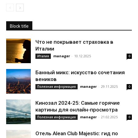
Block title
Что не покрывает страховка в
Италии
manager
-
10.12.2025
Италия
0
Банный микс: искусство сочетания
веников
manager
-
29.11.2025
Полезная информация
0
Кинозал 2024-25: Самые горячие
картины для онлайн-просмотра
manager
-
21.02.2025
Полезная информация
0
Отель Alean Club Majestic: гид по