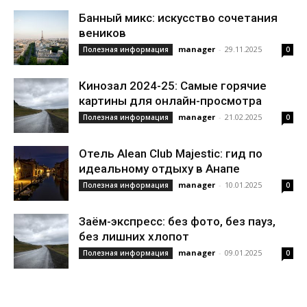
Банный микс: искусство сочетания
веников
manager
-
29.11.2025
Полезная информация
0
Кинозал 2024-25: Самые горячие
картины для онлайн-просмотра
manager
-
21.02.2025
Полезная информация
0
Отель Alean Club Majestic: гид по
идеальному отдыху в Анапе
manager
-
10.01.2025
Полезная информация
0
Заём-экспресс: без фото, без пауз,
без лишних хлопот
manager
-
09.01.2025
Полезная информация
0