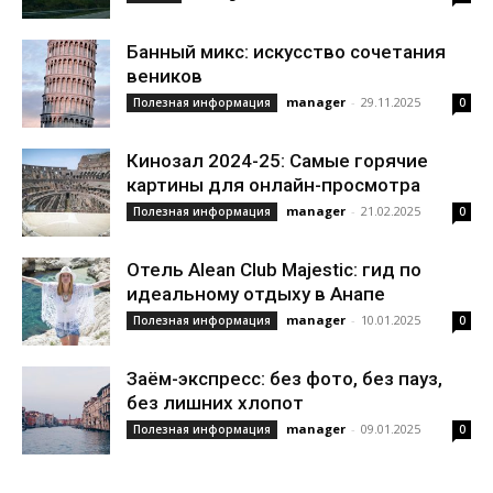
Банный микс: искусство сочетания
веников
manager
-
29.11.2025
Полезная информация
0
Кинозал 2024-25: Самые горячие
картины для онлайн-просмотра
manager
-
21.02.2025
Полезная информация
0
Отель Alean Club Majestic: гид по
идеальному отдыху в Анапе
manager
-
10.01.2025
Полезная информация
0
Заём-экспресс: без фото, без пауз,
без лишних хлопот
manager
-
09.01.2025
Полезная информация
0