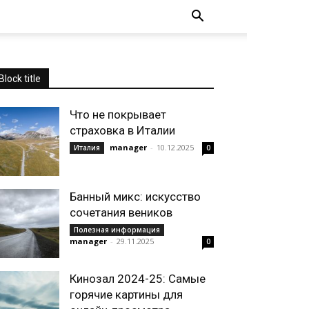
Block title
Что не покрывает
страховка в Италии
manager
-
10.12.2025
Италия
0
Банный микс: искусство
сочетания веников
Полезная информация
manager
-
29.11.2025
0
Кинозал 2024-25: Самые
горячие картины для