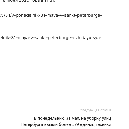
8 июня 2020 года в 11:31.
1/05/31/v-ponedelnik-31-maya-v-sankt-peterburge-
delnik-31-maya-v-sankt-peterburge-ozhidayutsya-
Следующая статья
В понедельник, 31 мая, на уборку улиц
Петербурга вышли более 579 единиц техники