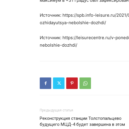
максимум в +31 градус был зафиксирован 1
Источник: https://spb.info-leisure.ru/202
ozhidayutsya-nebolshie-dozhdi/
Источник: https://leisurecentre.ru/v-pone
nebolshie-dozhdi/
Предыдущая статья
Реконструкция станции Толстопальцево
будущего МЦД-4 будет завершена в этом