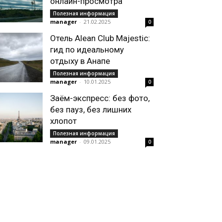
онлайн-просмотра
Полезная информация
manager
-
21.02.2025
0
Отель Alean Club Majestic:
гид по идеальному
отдыху в Анапе
Полезная информация
manager
-
10.01.2025
0
Заём-экспресс: без фото,
без пауз, без лишних
хлопот
Полезная информация
manager
-
09.01.2025
0