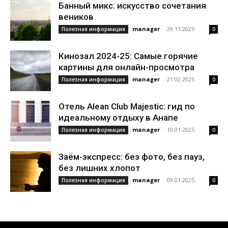
Банный микс: искусство сочетания
веников
manager
-
29.11.2025
Полезная информация
0
Кинозал 2024-25: Самые горячие
картины для онлайн-просмотра
manager
-
21.02.2025
Полезная информация
0
Отель Alean Club Majestic: гид по
идеальному отдыху в Анапе
manager
-
10.01.2025
Полезная информация
0
Заём-экспресс: без фото, без пауз,
без лишних хлопот
manager
-
09.01.2025
Полезная информация
0