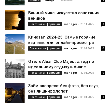
Банный микс: искусство сочетания
веников
manager
-
29.11.2025
Полезная информация
0
Кинозал 2024-25: Самые горячие
картины для онлайн-просмотра
manager
-
21.02.2025
Полезная информация
0
Отель Alean Club Majestic: гид по
идеальному отдыху в Анапе
manager
-
10.01.2025
Полезная информация
0
Заём-экспресс: без фото, без пауз,
без лишних хлопот
manager
-
09.01.2025
Полезная информация
0