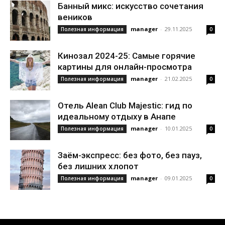
Банный микс: искусство сочетания
веников
manager
-
29.11.2025
Полезная информация
0
Кинозал 2024-25: Самые горячие
картины для онлайн-просмотра
manager
-
21.02.2025
Полезная информация
0
Отель Alean Club Majestic: гид по
идеальному отдыху в Анапе
manager
-
10.01.2025
Полезная информация
0
Заём-экспресс: без фото, без пауз,
без лишних хлопот
manager
-
09.01.2025
Полезная информация
0