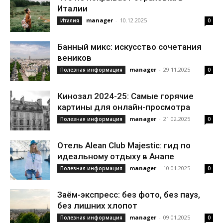
Италии
manager
-
10.12.2025
Италия
0
Банный микс: искусство сочетания
веников
manager
-
29.11.2025
Полезная информация
0
Кинозал 2024-25: Самые горячие
картины для онлайн-просмотра
manager
-
21.02.2025
Полезная информация
0
Отель Alean Club Majestic: гид по
идеальному отдыху в Анапе
manager
-
10.01.2025
Полезная информация
0
Заём-экспресс: без фото, без пауз,
без лишних хлопот
manager
-
09.01.2025
Полезная информация
0