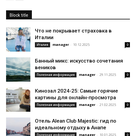
Block title
Что не покрывает страховка в
Италии
manager
-
10.12.2025
Италия
0
Банный микс: искусство сочетания
веников
manager
-
29.11.2025
Полезная информация
0
Кинозал 2024-25: Самые горячие
картины для онлайн-просмотра
manager
-
21.02.2025
Полезная информация
0
Отель Alean Club Majestic: гид по
идеальному отдыху в Анапе
manager
-
10.01.2025
Полезная информация
0