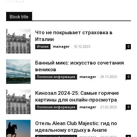
Block title
Что не покрывает страховка в
Италии
manager
-
10.12.2025
Италия
0
Банный микс: искусство сочетания
веников
manager
-
29.11.2025
Полезная информация
0
Кинозал 2024-25: Самые горячие
картины для онлайн-просмотра
manager
-
21.02.2025
Полезная информация
0
Отель Alean Club Majestic: гид по
идеальному отдыху в Анапе