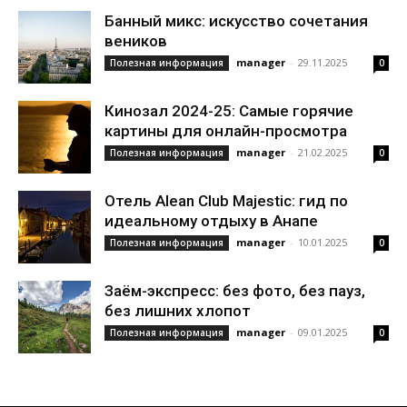
Банный микс: искусство сочетания
веников
manager
-
29.11.2025
Полезная информация
0
Кинозал 2024-25: Самые горячие
картины для онлайн-просмотра
manager
-
21.02.2025
Полезная информация
0
Отель Alean Club Majestic: гид по
идеальному отдыху в Анапе
manager
-
10.01.2025
Полезная информация
0
Заём-экспресс: без фото, без пауз,
без лишних хлопот
manager
-
09.01.2025
Полезная информация
0