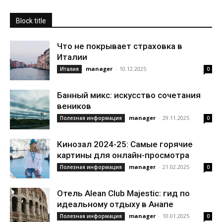
Block title
Что не покрывает страховка в
Италии
manager
-
10.12.2025
Италия
0
Банный микс: искусство сочетания
веников
manager
-
29.11.2025
Полезная информация
0
Кинозал 2024-25: Самые горячие
картины для онлайн-просмотра
manager
-
21.02.2025
Полезная информация
0
Отель Alean Club Majestic: гид по
идеальному отдыху в Анапе
manager
-
10.01.2025
Полезная информация
0