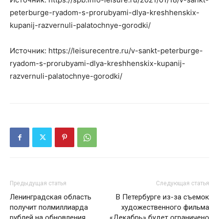
peterburge-ryadom-s-prorubyami-dlya-kreshhenskix-
kupanij-razvernuli-palatochnye-gorodki/
Источник: https://leisurecentre.ru/v-sankt-peterburge-
ryadom-s-prorubyami-dlya-kreshhenskix-kupanij-
razvernuli-palatochnye-gorodki/
Предыдущая статья
Следующая статья
Ленинградская область
В Петербурге из-за съемок
получит полмиллиарда
художественного фильма
рублей на обновления
«Декабрь» будет ограничено