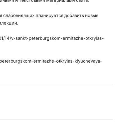
ийными и текстовыми материалами сайта.
ля слабовидящих планируется добавить новые
ллекции.
1/01/14/v-sankt-peterburgskom-ermitazhe-otkrylas-
t-peterburgskom-ermitazhe-otkrylas-klyuchevaya-