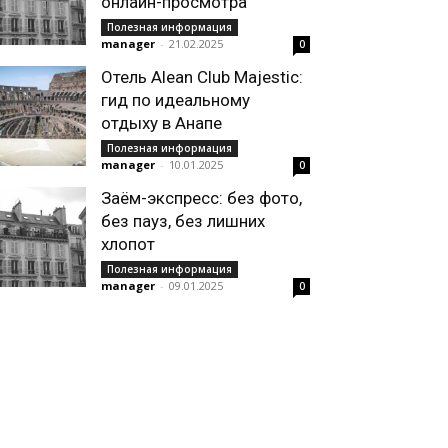
онлайн-просмотра
Полезная информация
manager
-
21.02.2025
0
Отель Alean Club Majestic:
гид по идеальному
отдыху в Анапе
Полезная информация
manager
-
10.01.2025
0
Заём-экспресс: без фото,
без пауз, без лишних
хлопот
Полезная информация
manager
-
09.01.2025
0