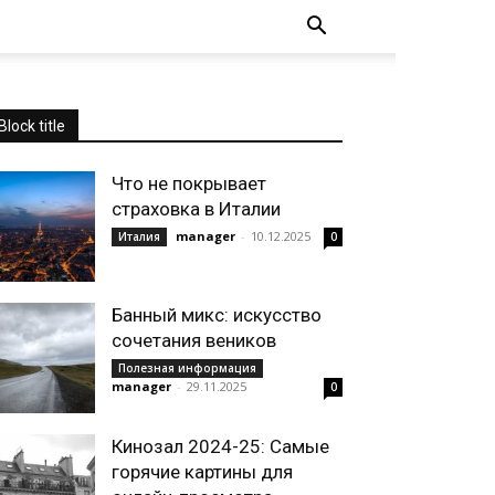
Block title
Что не покрывает
страховка в Италии
manager
-
10.12.2025
Италия
0
Банный микс: искусство
сочетания веников
Полезная информация
manager
-
29.11.2025
0
Кинозал 2024-25: Самые
горячие картины для