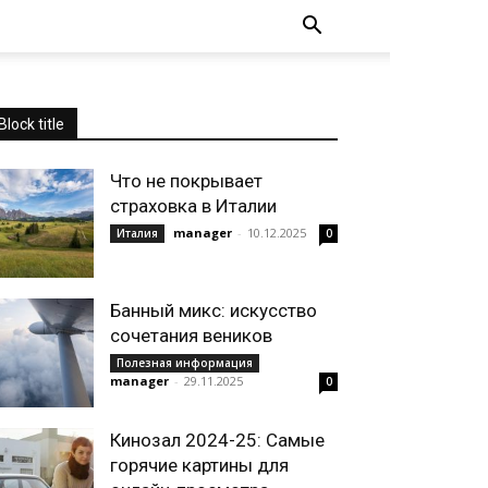
Block title
Что не покрывает
страховка в Италии
manager
-
10.12.2025
Италия
0
Банный микс: искусство
сочетания веников
Полезная информация
manager
-
29.11.2025
0
Кинозал 2024-25: Самые
горячие картины для