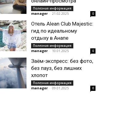
онлайн-просмотра
Полезная информация
manager
-
21.02.2025
0
Отель Alean Club Majestic:
гид по идеальному
отдыху в Анапе
Полезная информация
manager
-
10.01.2025
0
Заём-экспресс: без фото,
без пауз, без лишних
хлопот
Полезная информация
manager
-
09.01.2025
0