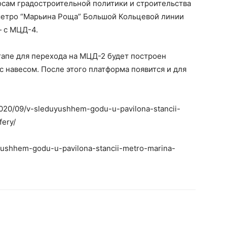
осам градостроительной политики и строительства
метро “Марьина Роща” Большой Кольцевой линии
— с МЦД-4.
этапе для перехода на МЦД-2 будет построен
 навесом. После этого платформа появится и для
/2020/09/v-sleduyushhem-godu-u-pavilona-stancii-
ery/
uyushhem-godu-u-pavilona-stancii-metro-marina-