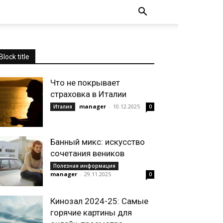
Block title
Что не покрывает
страховка в Италии
manager
-
10.12.2025
Италия
0
Банный микс: искусство
сочетания веников
Полезная информация
manager
-
29.11.2025
0
Кинозал 2024-25: Самые
горячие картины для