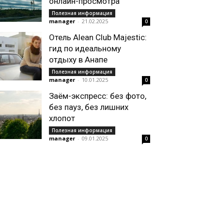
онлайн-просмотра
Полезная информация
manager
-
21.02.2025
0
Отель Alean Club Majestic:
гид по идеальному
отдыху в Анапе
Полезная информация
manager
-
10.01.2025
0
Заём-экспресс: без фото,
без пауз, без лишних
хлопот
Полезная информация
manager
-
09.01.2025
0