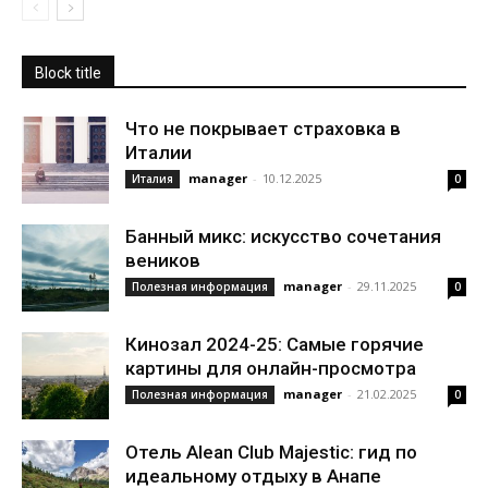
Block title
Что не покрывает страховка в
Италии
manager
-
10.12.2025
Италия
0
Банный микс: искусство сочетания
веников
manager
-
29.11.2025
Полезная информация
0
Кинозал 2024-25: Самые горячие
картины для онлайн-просмотра
manager
-
21.02.2025
Полезная информация
0
Отель Alean Club Majestic: гид по
идеальному отдыху в Анапе