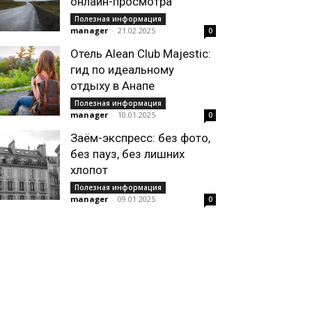
онлайн-просмотра
Полезная информация
manager
-
21.02.2025
0
Отель Alean Club Majestic:
гид по идеальному
отдыху в Анапе
Полезная информация
manager
-
10.01.2025
0
Заём-экспресс: без фото,
без пауз, без лишних
хлопот
Полезная информация
manager
-
09.01.2025
0