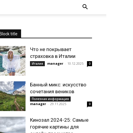
Block title
Что не покрывает
страховка в Италии
manager
-
10.12.2025
Италия
0
Банный микс: искусство
сочетания веников
Полезная информация
manager
-
29.11.2025
0
Кинозал 2024-25: Самые
горячие картины для