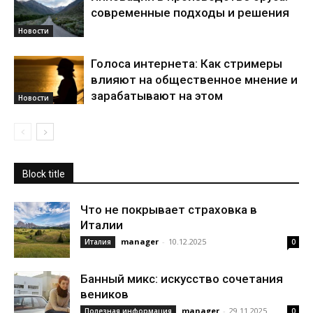
современные подходы и решения
Новости
Голоса интернета: Как стримеры
влияют на общественное мнение и
зарабатывают на этом
Новости
Block title
Что не покрывает страховка в
Италии
manager
-
10.12.2025
Италия
0
Банный микс: искусство сочетания
веников
manager
-
29.11.2025
Полезная информация
0