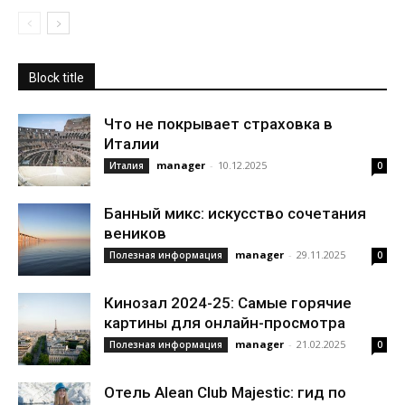
Block title
Что не покрывает страховка в
Италии
manager
-
10.12.2025
Италия
0
Банный микс: искусство сочетания
веников
manager
-
29.11.2025
Полезная информация
0
Кинозал 2024-25: Самые горячие
картины для онлайн-просмотра
manager
-
21.02.2025
Полезная информация
0
Отель Alean Club Majestic: гид по