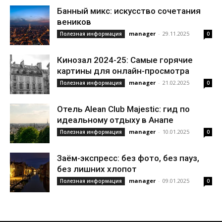
Банный микс: искусство сочетания
веников
manager
-
29.11.2025
Полезная информация
0
Кинозал 2024-25: Самые горячие
картины для онлайн-просмотра
manager
-
21.02.2025
Полезная информация
0
Отель Alean Club Majestic: гид по
идеальному отдыху в Анапе
manager
-
10.01.2025
Полезная информация
0
Заём-экспресс: без фото, без пауз,
без лишних хлопот
manager
-
09.01.2025
Полезная информация
0