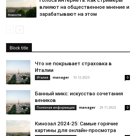
Голоса интернета: Как стримеры
влияют на общественное мнение и
зарабатывают на этом
Новости
Block title
Что не покрывает страховка в
Италии
manager
-
10.12.2025
Италия
0
Банный микс: искусство сочетания
веников
manager
-
29.11.2025
Полезная информация
0
Кинозал 2024-25: Самые горячие
картины для онлайн-просмотра